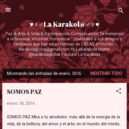
Ir al contenido principal
♥♀♂La Karakol@♂♀♥
Paz & Arte & Vida & Participación; Comunicación Te invitamos
a reflexionar, informar, comunicar.... cuéntales a tus amigos y
familiares que hay otras formas de CREAR el mundo...
karakolaglobal@gmail.com fb LaKarakola twitter
@karakolaglobal Youtube La Karakola
Mostrando las entradas de enero, 2016
MOSTRAR TODO
E
n
SOMOS PAZ
t
r
enero 18, 2016
a
d
SOMOS PAZ Mira a tu alrededor: más allá de la energía de la
a
vida, de la belleza, del amor y el arte; en el mundo del miedo,